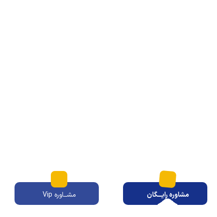
مشاوره رایـــگان
مشــاوره Vip