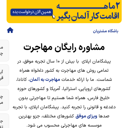
باشگاه مشتریان
مشاوره رایگان مهاجرت
مش
چق
پیشگامان اپلای با بیش از ۱۰ سال تجربه موفق، در
تمامی روش های مهاجرت به کشور دلخواه همراه
آی
قر
شماست. ما با ارائه خدمات
مهاجرت به آلمان
، کانادا،
کشورهای اروپایی، استرالیا، آمریکا و کشورهای حوزه
چق
خلیج فارس، همراه شما هستیم تا مهاجرتی بدون
من
دغدغه و قانونی را تجربه کنید. پیشگامان اپلای، با تجربه
صدها
ویزای موفق
کشورهای مختلف، جزو بهترین
جل
موسسه های مهاجرتی محسوب می شود.
تف