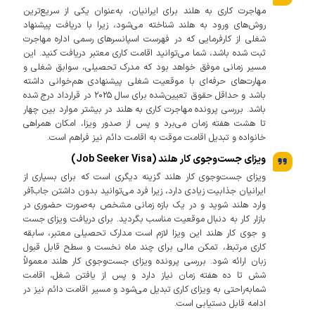
مهاجرت کاری به هلند برای ایرانیان، به‌عنوان یکی از سریع‌ترین
روش‌های ورود به هلند شناخته می‌شود، زیرا با دریافت پیشنهاد
شغلی از کارفرمایی که در فهرست اسپانسرهای رسمی اداره مهاجرت
ثبت شده باشد، شما می‌توانید اقامت کاری معتبر دریافت کنید. این
مسیر زمانی موفق خواهد بود که مدرک تحصیلی، سوابق شغلی و
مهارت‌های حرفه‌ای با موقعیت شغلی پیشنهادی هم‌خوانی داشته
باشد و حداقل حقوق تعیین‌شده برای سال ۲۰۲۵ در قرارداد درج شده
باشد. بررسی پرونده مهاجرت کاری به هلند در بیشتر موارد بین چهار
تا هشت هفته زمان می‌برد و پس از صدور ویزا، امکان همراهی
خانواده و تبدیل اقامت موقت به اقامت دائم نیز فراهم است.
ویزای جست‌وجوی کار هلند (Job Seeker Visa)
ویزای جست‌وجوی کار هلند گزینه دیگری است که برای بسیاری از
ایرانیان جذابیت زیادی دارد، زیرا فرد می‌توانید بدون داشتن جاب‌آفر
وارد هلند شوید و در یک بازه زمانی مشخص به‌صورت حضوری در
بازار کار به دنبال موقعیت مناسب بگردید. برای دریافت ویزای جست
و جوی کار هلند این ویزا لازم است مدارک تحصیلی معتبر، سابقه
کاری مرتبط، تمکن مالی برای چند ماه نخست و سطح قابل قبول
زبان ارائه شود. بررسی پرونده ویزای جست‌وجوی کار هلند معمولاً
شش تا ده هفته زمان نیاز دارد و پس از یافتن شغل، اقامت
شمابه‌راحتی به ویزای کاری تبدیل می‌شود و مسیر اقامت دائم نیز در
ادامه قابل دستیابی است.