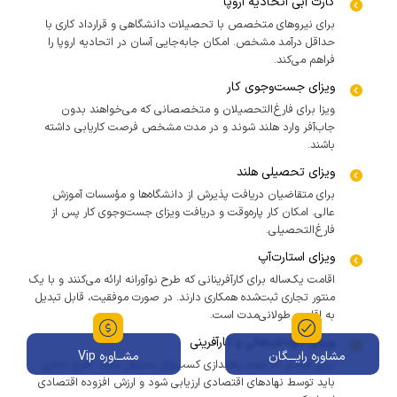
کارت آبی اتحادیه اروپا
برای نیروهای متخصص با تحصیلات دانشگاهی و قرارداد کاری با
حداقل درآمد مشخص. امکان جابه‌جایی آسان در اتحادیه اروپا را
فراهم می‌کند.
ویزای جست‌وجوی کار
ویزا برای فارغ‌التحصیلان و متخصصانی که می‌خواهند بدون
جاب‌آفر وارد هلند شوند و در مدت مشخص فرصت کاریابی داشته
باشند.
ویزای تحصیلی هلند
برای متقاضیان دریافت پذیرش از دانشگاه‌ها و مؤسسات آموزش
عالی. امکان کار پاره‌وقت و دریافت ویزای جست‌وجوی کار پس از
فارغ‌التحصیلی.
ویزای استارت‌آپ
اقامت یک‌ساله برای کارآفرینانی که طرح نوآورانه ارائه می‌کنند و با یک
منتور تجاری ثبت‌شده همکاری دارند. در صورت موفقیت، قابل تبدیل
به اقامت طولانی‌مدت است.
ویزای خوداشتغالی و کارآفرینی
مشاوره رایـــگان
مشــاوره Vip
برای افرادی که قصد راه‌اندازی کسب‌وکار مستقل دارند. طرح تجاری
باید توسط نهادهای اقتصادی ارزیابی شود و ارزش افزوده اقتصادی