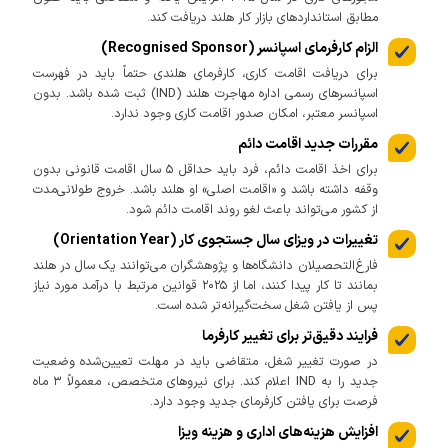
مطابق استانداردهای بازار کار هلند دریافت کند.
الزام کارفرمای اسپانسر (Recognised Sponsor)
برای دریافت اقامت کاری، کارفرمای هلندی حتماً باید در فهرست
اسپانسرهای رسمی اداره مهاجرت هلند (IND) ثبت شده باشد. بدون
اسپانسر معتبر، امکان صدور اقامت کاری وجود ندارد.
مقررات جدید اقامت دائم
برای اخذ اقامت دائم، فرد باید حداقل ۵ سال اقامت قانونی بدون
وقفه داشته باشد و «اقامت اصلی» او هلند باشد. خروج طولانی‌مدت
از کشور می‌تواند باعث لغو روند اقامت دائم شود.
تغییرات در ویزای سال جستجوی کار (Orientation Year)
فارغ‌التحصیلان دانشگاه‌ها و پژوهشگران می‌توانند یک‌ سال در هلند
بمانند تا کار پیدا کنند، اما از ۲۰۲۵ قوانین مرتبط با درآمد مورد نیاز
پس از یافتن شغل سخت‌گیرانه‌تر شده است.
فرایند دقیق‌تر برای تغییر کارفرما
در صورت تغییر شغل، متقاضی باید در مهلت تعیین‌شده وضعیت
جدید را به IND اعلام کند. برای نیروهای متخصص، معمولاً ۳ ماه
فرصت برای یافتن کارفرمای جدید وجود دارد.
افزایش هزینه‌های اداری و هزینه ویزا