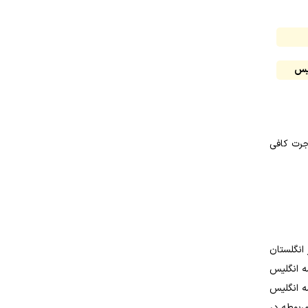
لیس
اجرت کافی
انگلستان
ه انگلیس
امه انگلیس
مربوطه در