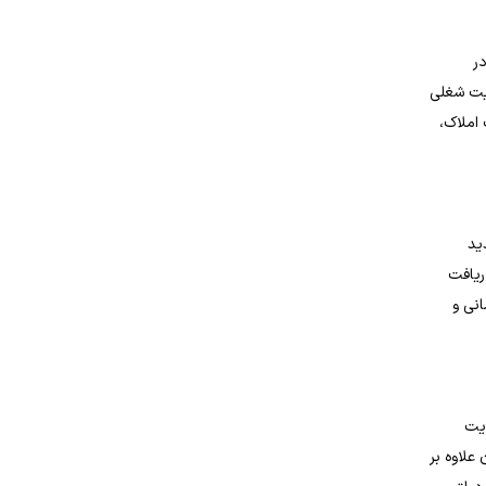
در
تی و امنیت شغلی
 املاک،
دید
ریافت
انی و
دیت
علاوه بر