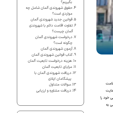
بگیریم؟
حقوق شهروندی آلمان شامل چه
مواردی است؟
قوانین جدید شهروندی آلمان
تفاوت اقامت دائم با شهروندی
آلمان چیست؟
درخواست شهروندی آلمان
چگونه است؟
آزمون شهروندی آلمان
کتاب قوانین شهروندی آلمان
هزینه درخواست تابعیت آلمان
مزایای تابعیت آلمان
دریافت شهروندی آلمان با
پیشگامان اپلای
جوز اقامت
سوالات متداول
دریافت مشاوره و ارزیابی
بان آلمانی در سطح B۱، قبولی در آزمون شهروندی (Einbürgerungstest) و رعایت
ی خود را
 دسترسی به