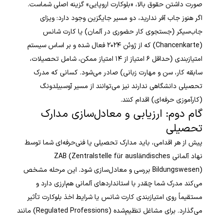
صورت داشتن حقوق بالا، «بلوکارت اروپایی» گزینه اصلی شماست.
ا
گر هنوز جاب آفر ندارید، دو مسیر جایگزین وجود دارد: ویزای
جاب‌سیکر (جستجوی کار حضوری در آلمان) یا کارت شانس
(Chancenkarte) که از ژوئن ۲۰۲۴ فعال شده و بر اساس سیستم
امتیازبندی (حداقل ۶ امتیاز از ۱۴ امتیاز ممکن، شامل تحصیلات،
سابقه کار، سن و مهارت زبانی) صادر می‌شود. کسانی که مدرک
تحصیلی دانشگاهی ندارند نیز می‌توانند از مسیر آوسبیلدونگ
(کارآموزی حرفه‌ای) اقدام کنند.
گام دوم: ارزیابی و معادل‌سازی مدارک
تحصیلی
پیش از هر اقدامی، باید مدارک تحصیلی یا فنی‌حرفه‌ای شما توسط
نهاد آلمانی ZAB (Zentralstelle für ausländisches
Bildungswesen) بررسی و معادل‌سازی شود. این مرحله مشخص
می‌کند مدرک شما چقدر با استانداردهای آلمانی هم‌ارزی دارد و
مستقیماً روی امتیازبندی کارت شانس یا شرایط اخذ بلوکارت تأثیر
می‌گذارد. برای مشاغل تنظیم‌شده (Regulated Professions) مانند