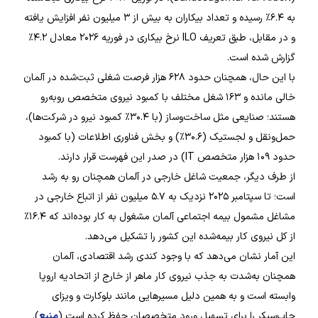
به ۶.۴٪ رسیده و تعداد بیکاران به بیش از ۳ میلیون نفر افزایش یافته
و در مقابل، طبق تعریف ILO نرخ بیکاری در فوریه ۲۰۲۶ معادل ۴.۲٪
گزارش شده است.
با این حال، همچنان حدود ۶۲۸ هزار فرصت شغلی ثبت‌شده در آلمان
خالی مانده و ۱۶۳ شغل مختلف با کمبود نیروی متخصص روبه‌رو
هستند؛ صنایعی مثل ساخت‌وساز (با ۳۰.۴٪ کمبود نیرو در شرکت‌ها)،
حمل‌ونقل و لجستیک (۳۰.۶٪) و بخش فناوری اطلاعات (با کمبود
حدود ۱۰۹ هزار متخصص IT) در صدر این فهرست قرار دارند.
از طرف دیگر، جمعیت شاغل خارجی در آلمان همچنان رو به رشد
است؛ تا سپتامبر ۲۰۲۵ نزدیک به ۵.۷ میلیون نفر از اتباع خارجی در
مشاغل مشمول بیمه اجتماعی آلمان مشغول به کار بوده‌اند که ۱۶.۴٪
از کل نیروی کار بیمه‌شده این کشور را تشکیل می‌دهد.
این آمار نشان می‌دهد که با وجود کندی رشد اقتصادی، آلمان
همچنان به‌شدت به جذب نیروی کار ماهر از خارج از اتحادیه اروپا
وابسته است و به همین دلیل مسیرهایی مانند بلوکارت و ویزای
جاب‌سیکر را برای تسهیل ورود متخصصان حفظ کرده است (
منبع
).