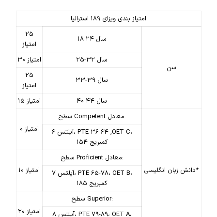
امتیاز بندی ویزای ۱۸۹ استرالیا
۲۵
۱۸-۲۴ سال
امتیاز
۲۵-۳۲ سال
۳۰ امتیاز
سن
۲۵
۳۳-۳۹ سال
امتیاز
۴۰-۴۴ سال
۱۵ امتیاز
سطح Competent معادل:
۰ امتیاز
آیلتس ۶، PTE ۳۶-۶۴ ,OET C،
کمبریج ۱۵۴
سطح Proficient معادل:
دانش زبان انگلیسی*
۱۰ امتیاز
آیلتس ۷، PTE ۶۵-۷۸، OET B،
کمبریج ۱۸۵
سطح Superior:
۲۰ امتیاز
آیلتس ۸، PTE ۷۹-۸۹، OET A،