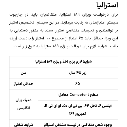
استرالیا
برای درخواست ویزای ۱۸۹ استرالیا، متقاضیان باید در چارچوب
سیستم امتیازبندی به رقابت بپردازند. در این سیستم، تخصیص امتیاز
بر توانمندی و تجربیات متقاضی استوار است. به منظور دستیابی به
این ویزا، حداقل باید ۶۵ امتیاز از مجموع ۱۰۰ امتیاز را به‌دست آورده
باشید. شرایط لازم برای دریافت ویزای ۱۸۹ استرالیا به شرح زیر است:
شرایط لازم برای اخذ ویزای ۱۸۹ استرالیا
زیر ۴۵ سال
سن
۶۵
حداقل امتیاز
سطح Competent معادل:
مدرک زبان
آیلتس ۶، تافل ۶۴، پی تی ای ۵۰، او ای تی B،
انگلیسی
کمبریج ۱۶۹
وجود شغل متقاضی در لیست مشاغل استرالیا
شرایط شغلی