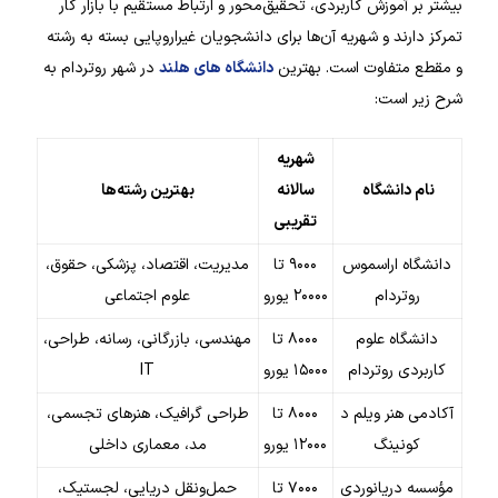
بیشتر بر آموزش کاربردی، تحقیق‌محور و ارتباط مستقیم با بازار کار
تمرکز دارند و شهریه آن‌ها برای دانشجویان غیراروپایی بسته به رشته
و مقطع متفاوت است. بهترین
دانشگاه های هلند
در شهر روتردام به
شرح زیر است:
شهریه
نام دانشگاه
سالانه
بهترین رشته‌ها
تقریبی
دانشگاه اراسموس
۹۰۰۰ تا
مدیریت، اقتصاد، پزشکی، حقوق،
روتردام
۲۰۰۰۰ یورو
علوم اجتماعی
دانشگاه علوم
۸۰۰۰ تا
مهندسی، بازرگانی، رسانه، طراحی،
کاربردی روتردام
۱۵۰۰۰ یورو
IT
آکادمی هنر ویلم د
۸۰۰۰ تا
طراحی گرافیک، هنرهای تجسمی،
کونینگ
۱۲۰۰۰ یورو
مد، معماری داخلی
مؤسسه دریانوردی
۷۰۰۰ تا
حمل‌ونقل دریایی، لجستیک،