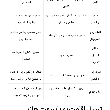
اقامتی
استثنایی
کشور
سفر
سفر آزاد در شنگن، نیاز به ویزا برای
سفر بدون ویزا به تعداد
بین‌المللی
خارج از شنگن
زیادی از کشورها
اشتغال و
بدون محدودیت در هلند و
بدون محدودیت در بازار کار هلند
کسب‌وکار
اتحادیه اروپا
امکان
امکان انتقال تابعیت به
انتقال
وجود ندارد
فرزندان
تابعیت
شرط زبان
قبولی در آزمون زبان و ادغام
قبولی در سطح A۲ الزامی است
و ادغام
در سطح بالاتر الزامی است
پس از ۵ سال اقامت قانونی و
پس از حداقل ۵ سال اقامت
زمان اقدام
پیوسته
و احراز شرایط تابعیت
تبدیل اقامت به پاسپورت هلند