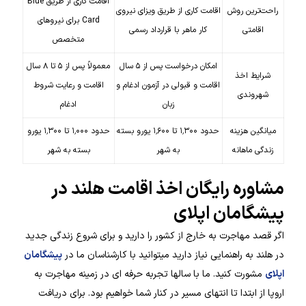
اقامت کاری از طریق Blue
راحت‌ترین روش
اقامت کاری از طریق ویزای نیروی
Card برای نیروهای
اقامتی
کار ماهر با قرارداد رسمی
متخصص
امکان درخواست پس از ۵ سال
معمولاً پس از ۵ تا ۸ سال
شرایط اخذ
اقامت و قبولی در آزمون ادغام و
اقامت و رعایت شروط
شهروندی
زبان
ادغام
میانگین هزینه
حدود ۱٬۳۰۰ تا ۱٬۶۰۰ یورو بسته
حدود ۱٬۰۰۰ تا ۱٬۳۰۰ یورو
زندگی ماهانه
به شهر
بسته به شهر
مشاوره رایگان اخذ اقامت هلند در
پیشگامان اپلای
اگر قصد مهاجرت به خارج از کشور را دارید و برای شروع زندگی جدید
در هلند به راهنمایی نیاز دارید میتوانید با کارشناسان ما در
پیشگامان
اپلای
مشورت کنید. ما با سالها تجربه حرفه ای در زمینه مهاجرت به
اروپا از ابتدا تا انتهای مسیر در کنار شما خواهیم بود. برای دریافت