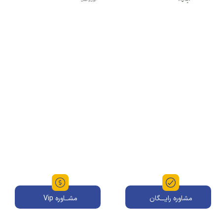
مشاوره رایـــگان
مشــاوره Vip