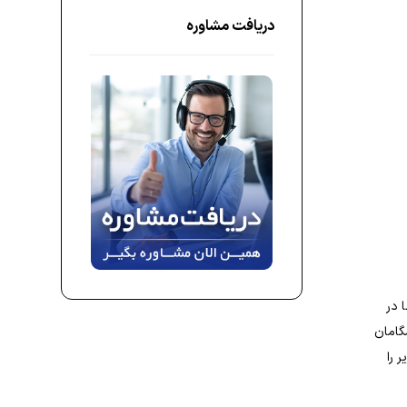
دریافت مشاوره
 در
شگامان
 را